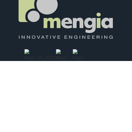
ΠΕΙΡΑΙΑΣ:
ΘΕΣΣΑΛΟΝΙΚΗ:
ΜΑΡΙΑΣ ΚΙΟΥΡΙ 402, ΠΕΡΑΜΑ –
ΒΙΟΜΗΧΑΝΙΚΗ ΠΕΡΙΟΧΗ ΣΙΝΔΟΥ /
18863, ΠΕΙΡΑΙΑΣ
ΤΜΗΜΑ Γ’,
Ο.Τ. 39Α, Τ.Θ. 1324 – 570 22,
ΤΗΛΕΦΩΝΟ:
ΘΕΣΣΑΛΟΝΙΚΗ
(+30) 210 4000 803
ΤΗΛΕΦΩΝΟ:
(+30) 2310 796.730, (+30) 2310
796.550